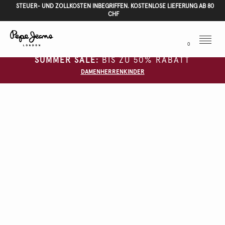
STEUER- UND ZOLLKOSTEN INBEGRIFFEN. KOSTENLOSE LIEFERUNG AB 80
CHF
Menu
0
SUMMER SALE:
BIS ZU 50% RABATT
DAMEN
HERREN
KINDER