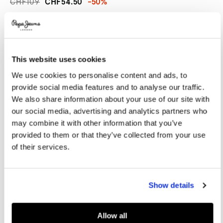
CHF109
CHF54.50
-50%
Promotions
Variations
FARBEN:
Sandstorm Beige
This website uses cookies
GRÖßE AUSWÄHLEN:
We use cookies to personalise content and ads, to
36
37
38
39
40
provide social media features and to analyse our traffic.
We also share information about your use of our site with
41
our social media, advertising and analytics partners who
may combine it with other information that you’ve
provided to them or that they’ve collected from your use
Größentabelle
of their services.
IN DEN WARENKORB
Show details
Lieferung in 3-5
Kostenlose lieferung ab CHF80. Kostenlose
Werktagen
Rückgabe
Allow all