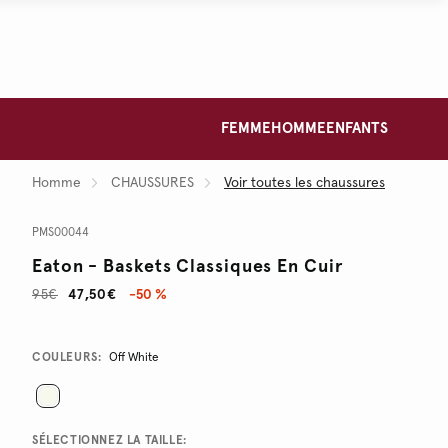
FEMME
HOMME
ENFANTS
Homme
CHAUSSURES
Voir toutes les chaussures
PMS00044
Eaton - Baskets Classiques En Cuir
95€
47,50€
-50 %
Promotions
Variations
COULEURS:
Off White
SÉLECTIONNEZ LA TAILLE: