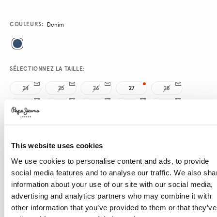
Promotions
Variations
COULEURS:
Denim
SÉLECTIONNEZ LA TAILLE:
24
25
26
27
28
29
30
31
32
33
34
This website uses cookies
SÉLECTIONNEZ LA LONGUEUR:
We use cookies to personalise content and ads, to provide
30
social media features and to analyse our traffic. We also sha
information about your use of our site with our social media,
Le mannequin porte:
27
Taille du mannequin:
1.76 m
advertising and analytics partners who may combine it with
other information that you’ve provided to them or that they’ve
Guide des tailles