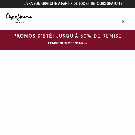
LIVRAISON GRATUITE À PARTIR DE 60€ ET RETOURS GRATUITS
Me
0
PROMOS D'ÉTÉ:
JUSQU'À 50% DE REMISE
FEMME
HOMME
ENFANTS