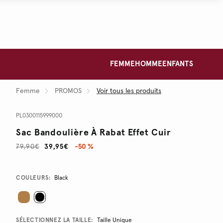
FEMME
HOMME
ENFANTS
Femme
PROMOS
Voir tous les produits
PL0300115999000
Sac Bandoulière À Rabat Effet Cuir
79,90€
39,95€
-50 %
Promotions
Variations
COULEURS:
Black
SÉLECTIONNEZ LA TAILLE:
Taille Unique