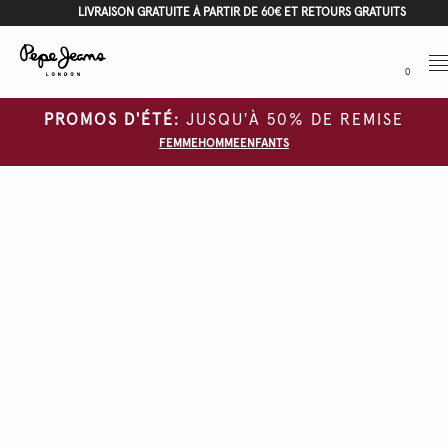
LIVRAISON GRATUITE À PARTIR DE 60€ ET RETOURS GRATUITS
Me
0
PROMOS D'ÉTÉ:
JUSQU'À 50% DE REMISE
FEMME
HOMME
ENFANTS