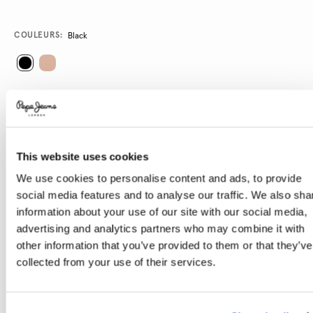
Promotions
Variations
COULEURS:
Black
SÉLECTIONNEZ LA TAILLE:
36
37
38
39
40
41
This website uses cookies
We use cookies to personalise content and ads, to provide
social media features and to analyse our traffic. We also sha
Guide des tailles
information about your use of our site with our social media,
advertising and analytics partners who may combine it with
AJOUTER AU PANIER
other information that you’ve provided to them or that they’ve
collected from your use of their services.
Livraison en 3-4 jours ouvrables
Livraison gratuite et délai de retours