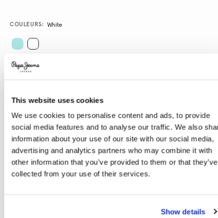
Promotions
Variations
COULEURS:
White
SÉLECTIONNEZ LA TAILLE:
8
10
12
14
16
This website uses cookies
We use cookies to personalise content and ads, to provide
Guide des tailles
social media features and to analyse our traffic. We also sha
information about your use of our site with our social media,
advertising and analytics partners who may combine it with
AJOUTER AU PANIER
other information that you’ve provided to them or that they’ve
collected from your use of their services.
Livraison en 3-4 jours ouvrables
Livraison gratuite et délai de retours
Show details