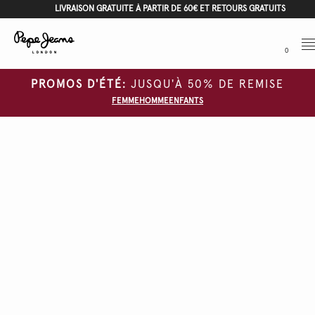
LIVRAISON GRATUITE À PARTIR DE 60€ ET RETOURS GRATUITS
Me
0
PROMOS D'ÉTÉ:
JUSQU'À 50% DE REMISE
FEMME
HOMME
ENFANTS