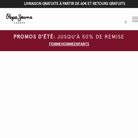
LIVRAISON GRATUITE À PARTIR DE 60€ ET RETOURS GRATUITS
Me
0
PROMOS D'ÉTÉ:
JUSQU'À 50% DE REMISE
FEMME
HOMME
ENFANTS