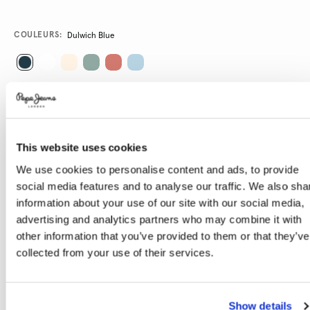
Promotions
Variations
COULEURS:
Dulwich Blue
SÉLECTIONNEZ LA TAILLE:
XS
S
M
L
XL
This website uses cookies
Le mannequin porte:
S
Taille du mannequin:
1.77 m
We use cookies to personalise content and ads, to provide
social media features and to analyse our traffic. We also sha
Guide des tailles
information about your use of our site with our social media,
advertising and analytics partners who may combine it with
AJOUTER AU PANIER
other information that you’ve provided to them or that they’ve
collected from your use of their services.
Livraison en 3-4 jours ouvrables
Livraison gratuite et délai de retours
Show details