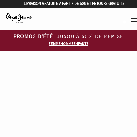
LIVRAISON GRATUITE À PARTIR DE 60€ ET RETOURS GRATUITS
Me
0
PROMOS D'ÉTÉ:
JUSQU'À 50% DE REMISE
FEMME
HOMME
ENFANTS