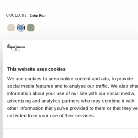
Promotions
Variations
COULEURS:
Soho Blue
SÉLECTIONNEZ LA TAILLE:
36
37
38
39
40
41
This website uses cookies
We use cookies to personalise content and ads, to provide
social media features and to analyse our traffic. We also sha
Guide des tailles
information about your use of our site with our social media,
advertising and analytics partners who may combine it with
AJOUTER AU PANIER
other information that you’ve provided to them or that they’ve
collected from your use of their services.
Livraison en 3-4 jours ouvrables
Livraison gratuite et délai de retours