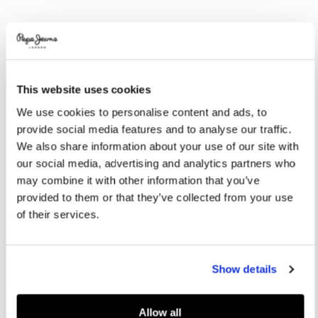
Promotions
Variations
COULEURS:
Caramel Beige
This website uses cookies
SÉLECTIONNEZ LA TAILLE:
We use cookies to personalise content and ads, to
provide social media features and to analyse our traffic.
36
37
38
39
40
We also share information about your use of our site with
41
our social media, advertising and analytics partners who
may combine it with other information that you’ve
provided to them or that they’ve collected from your use
Guide des tailles
of their services.
AJOUTER AU PANIER
Show details
Livraison en 3-4 jours ouvrables
Livraison gratuite et délai de retours
Allow all