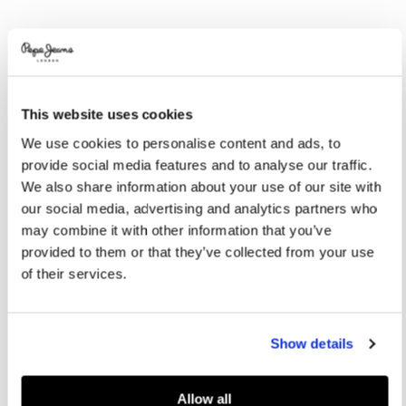
Promotions
Variations
COULEURS:
Fade Blue
This website uses cookies
SÉLECTIONNEZ LA TAILLE:
We use cookies to personalise content and ads, to
provide social media features and to analyse our traffic.
36
37
38
39
40
We also share information about your use of our site with
41
42
our social media, advertising and analytics partners who
may combine it with other information that you’ve
provided to them or that they’ve collected from your use
Guide des tailles
of their services.
AJOUTER AU PANIER
Show details
Livraison en 3-4 jours ouvrables
Livraison gratuite et délai de retours
Allow all