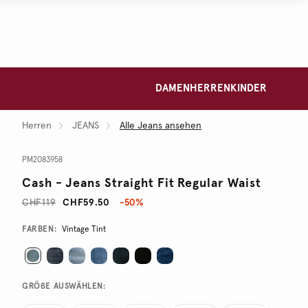
DAMEN
HERREN
KINDER
Herren
JEANS
Alle Jeans ansehen
PM2083958
Cash - Jeans Straight Fit Regular Waist
CHF119
CHF59.50
-50%
Promotions
Variations
FARBEN:
Vintage Tint
GRÖßE AUSWÄHLEN: