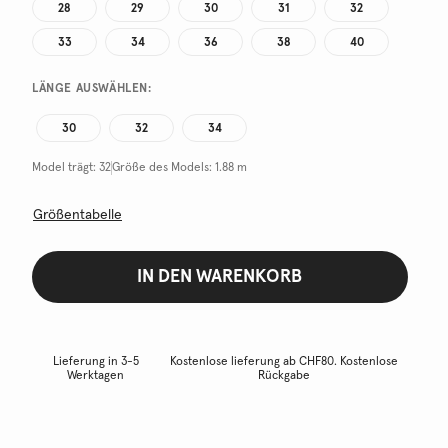
28
29
30
31
32
33
34
36
38
40
LÄNGE AUSWÄHLEN:
30
32
34
Model trägt:
32
Größe des Models:
1.88 m
Größentabelle
IN DEN WARENKORB
Lieferung in 3-5
Kostenlose lieferung ab CHF80. Kostenlose
Werktagen
Rückgabe