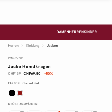
DAMEN
HERREN
KINDER
Herren
Kleidung
Jacken
PM4027205
Jacke Hemdkragen
CHF139
CHF69.50
-50%
Promotions
Variations
FARBEN:
Currant Red
GRÖßE AUSWÄHLEN: