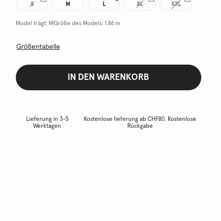
S
M
L
XL
XXL
Model trägt:
M
Größe des Models:
1.86 m
Größentabelle
IN DEN WARENKORB
Lieferung in 3-5
Kostenlose lieferung ab CHF80. Kostenlose
Werktagen
Rückgabe