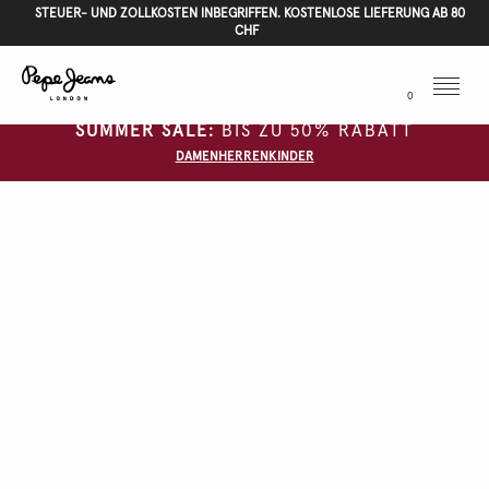
STEUER- UND ZOLLKOSTEN INBEGRIFFEN. KOSTENLOSE LIEFERUNG AB 80
CHF
Menu
0
SUMMER SALE:
BIS ZU 50% RABATT
DAMEN
HERREN
KINDER