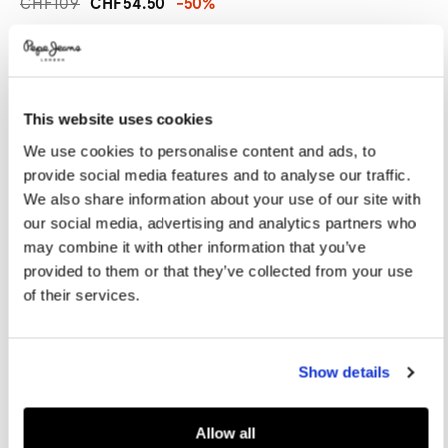
CHF109
CHF54.50
-50%
Promotions
Variations
FARBEN:
Light Red
This website uses cookies
GRÖßE AUSWÄHLEN:
We use cookies to personalise content and ads, to
36
37
38
39
40
provide social media features and to analyse our traffic.
We also share information about your use of our site with
41
42
our social media, advertising and analytics partners who
may combine it with other information that you’ve
provided to them or that they’ve collected from your use
Größentabelle
of their services.
IN DEN WARENKORB
Show details
Lieferung in 3-5
Kostenlose lieferung ab CHF80. Kostenlose
Werktagen
Rückgabe
Allow all