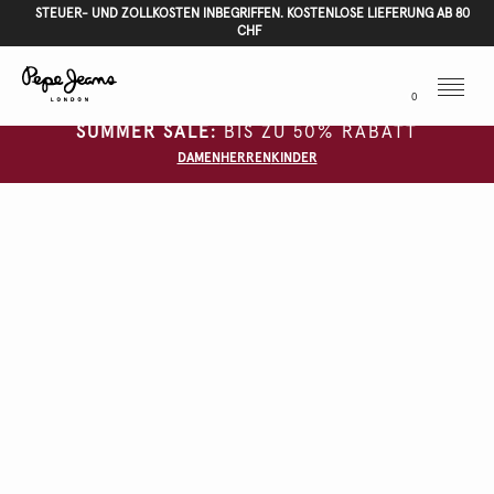
STEUER- UND ZOLLKOSTEN INBEGRIFFEN. KOSTENLOSE LIEFERUNG AB 80
CHF
Menu
0
SUMMER SALE:
BIS ZU 50% RABATT
DAMEN
HERREN
KINDER