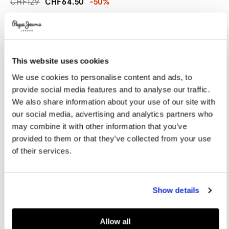
CHF129
CHF64.50
-50%
Promotions
Variations
FARBEN:
Fade Blue
This website uses cookies
GRÖßE AUSWÄHLEN:
We use cookies to personalise content and ads, to
36
37
38
39
40
provide social media features and to analyse our traffic.
We also share information about your use of our site with
41
42
our social media, advertising and analytics partners who
may combine it with other information that you’ve
provided to them or that they’ve collected from your use
Größentabelle
of their services.
IN DEN WARENKORB
Show details
Lieferung in 3-5
Kostenlose lieferung ab CHF80. Kostenlose
Werktagen
Rückgabe
Allow all