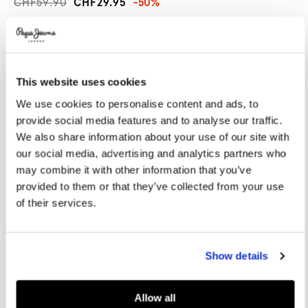
CHF59.90
CHF29.95
-50%
Promotions
Variations
FARBEN:
White
This website uses cookies
GRÖßE AUSWÄHLEN:
We use cookies to personalise content and ads, to
XS
S
M
L
XL
provide social media features and to analyse our traffic.
We also share information about your use of our site with
XXL
our social media, advertising and analytics partners who
may combine it with other information that you’ve
provided to them or that they’ve collected from your use
Größentabelle
of their services.
IN DEN WARENKORB
Show details
Lieferung in 3-5
Kostenlose lieferung ab CHF80. Kostenlose
Werktagen
Rückgabe
Allow all