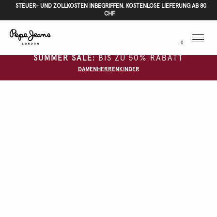
STEUER- UND ZOLLKOSTEN INBEGRIFFEN. KOSTENLOSE LIEFERUNG AB 80
CHF
Menu
0
SUMMER SALE:
BIS ZU 50% RABATT
DAMEN
HERREN
KINDER