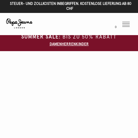
STEUER- UND ZOLLKOSTEN INBEGRIFFEN. KOSTENLOSE LIEFERUNG AB 80
CHF
Menu
0
SUMMER SALE:
BIS ZU 50% RABATT
DAMEN
HERREN
KINDER