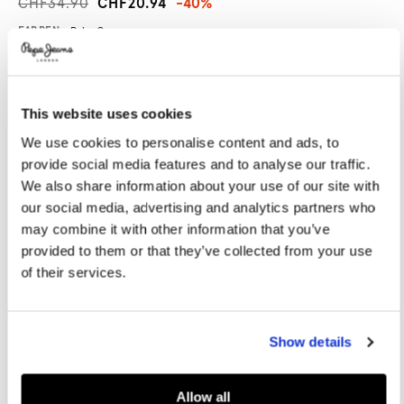
CHF34.90
CHF20.94
-40%
Promotions
Variations
FARBEN:
Palm Green
This website uses cookies
GRÖßE AUSWÄHLEN:
We use cookies to personalise content and ads, to
XS
S
M
L
XL
provide social media features and to analyse our traffic.
XXL
We also share information about your use of our site with
our social media, advertising and analytics partners who
Model trägt:
M
Größe des Models:
1.88 m
may combine it with other information that you’ve
provided to them or that they’ve collected from your use
Größentabelle
of their services.
IN DEN WARENKORB
Show details
Lieferung in 3-5
Kostenlose lieferung ab CHF80. Kostenlose
Allow all
Werktagen
Rückgabe