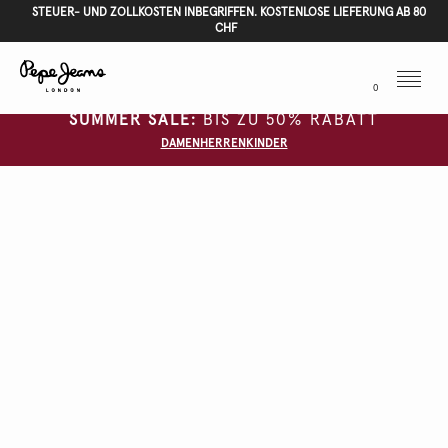
STEUER- UND ZOLLKOSTEN INBEGRIFFEN. KOSTENLOSE LIEFERUNG AB 80
CHF
Menu
0
SUMMER SALE:
BIS ZU 50% RABATT
DAMEN
HERREN
KINDER