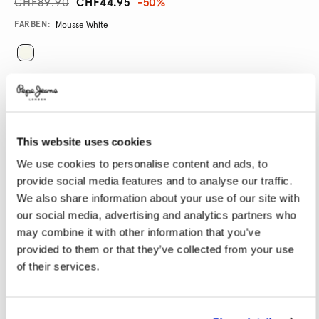
CHF89.90
CHF44.95
-50%
Promotions
Variations
FARBEN:
Mousse White
GRÖßE AUSWÄHLEN:
XS
S
M
L
XL
This website uses cookies
We use cookies to personalise content and ads, to
Größentabelle
provide social media features and to analyse our traffic.
We also share information about your use of our site with
IN DEN WARENKORB
our social media, advertising and analytics partners who
may combine it with other information that you’ve
provided to them or that they’ve collected from your use
of their services.