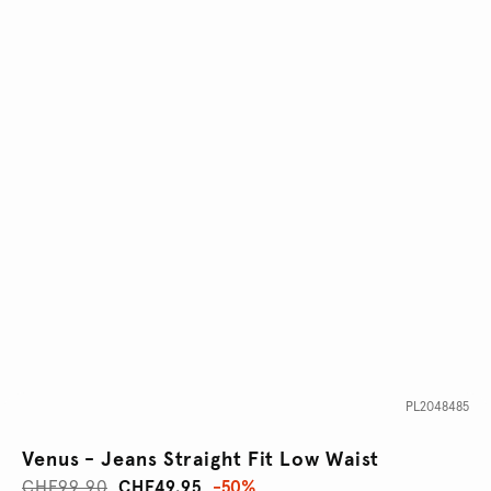
PL2048485
Venus - Jeans Straight Fit Low Waist
CHF99.90
CHF49.95
-50%