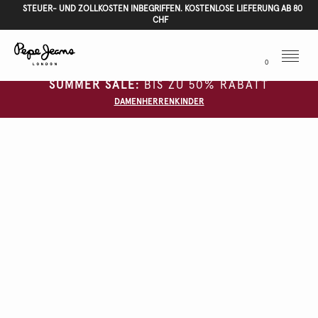
STEUER- UND ZOLLKOSTEN INBEGRIFFEN. KOSTENLOSE LIEFERUNG AB 80
CHF
Menu
0
SUMMER SALE:
BIS ZU 50% RABATT
DAMEN
HERREN
KINDER