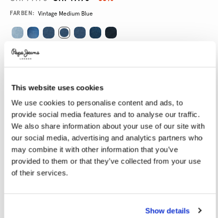
Promotions
Variations
FARBEN:
Vintage Medium Blue
GRÖßE AUSWÄHLEN:
24
25
26
27
28
This website uses cookies
29
30
31
32
33
We use cookies to personalise content and ads, to
34
provide social media features and to analyse our traffic.
We also share information about your use of our site with
our social media, advertising and analytics partners who
LÄNGE AUSWÄHLEN:
may combine it with other information that you’ve
30
32
34
provided to them or that they’ve collected from your use
of their services.
Größentabelle
Show details