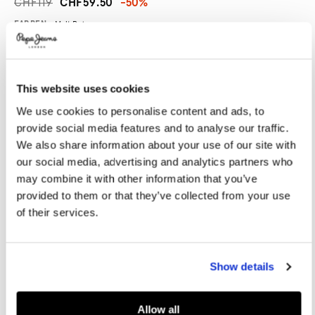
CHF119
CHF59.50
-50%
Promotions
Variations
FARBEN:
Malt Beige
This website uses cookies
GRÖßE AUSWÄHLEN:
We use cookies to personalise content and ads, to
XS
S
M
L
XL
provide social media features and to analyse our traffic.
XXL
We also share information about your use of our site with
our social media, advertising and analytics partners who
Model trägt:
M
Größe des Models:
1.88 m
may combine it with other information that you’ve
provided to them or that they’ve collected from your use
Größentabelle
of their services.
IN DEN WARENKORB
Show details
Lieferung in 3-5
Kostenlose lieferung ab CHF80. Kostenlose
Allow all
Werktagen
Rückgabe