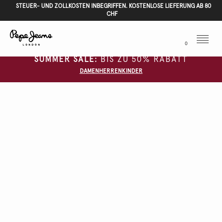
STEUER- UND ZOLLKOSTEN INBEGRIFFEN. KOSTENLOSE LIEFERUNG AB 80
CHF
Menu
0
SUMMER SALE:
BIS ZU 50% RABATT
DAMEN
HERREN
KINDER