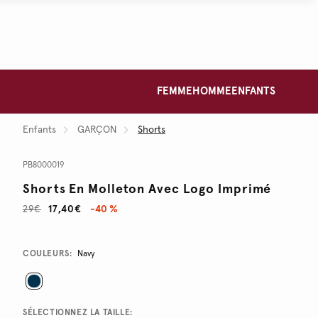
FEMME
HOMME
ENFANTS
Enfants
GARÇON
Shorts
PB8000019
Shorts En Molleton Avec Logo Imprimé
29€
17,40€
-40 %
Promotions
Variations
COULEURS:
Navy
SÉLECTIONNEZ LA TAILLE: